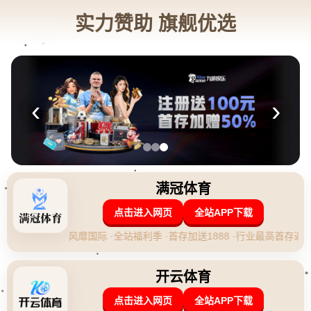
新闻中心
当前位置：
首页
>
新闻中心
中甲球员身价排名：约尼查80万欧居首，向余望45
万欧本土第一.
2026-04-29 19:10:37
**中甲球员身价排名背后的价值与潜力解读：约尼查80万欧称王，
向余望成本土第一**
近年来，中甲联赛逐渐成为中国足球不可忽视的一部分，尽管在关
注度上略逊于中超，但其球员的市场价值与竞技水平正在持续攀
升。在近期出炉的中甲球员身价榜单中，外援**约尼查以80万欧元