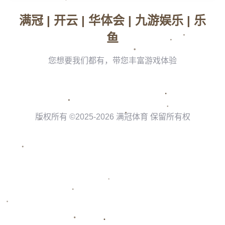
队成功引进了巴西前锋热苏斯，并给了他足够的时间融入体系。据
可靠报道，阿森纳近期对雷恩的边锋多库以及布莱顿天才中场凯塞
多表现出浓厚兴趣，他们被视为理想的潜在目标。
**在竞争异常激烈的英超赛场**，阿森纳正在追求一种平衡——既
不大肆挥霍，又要确保新援的即时战斗力。这样的发展理念也与过
去成功的案例相辅相成，比如马丁内利，这位巴西天才以低廉的转
会费加盟，如今已经成长为不可或缺的主力。