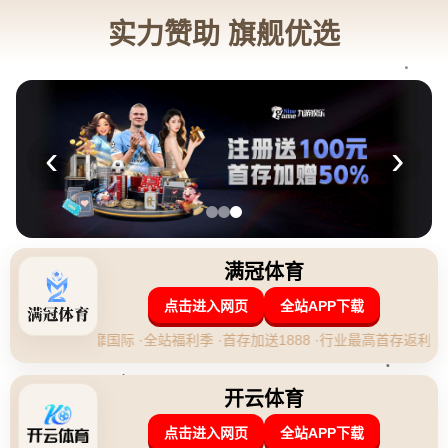
新闻中心
当前位置：
首页
>
新闻中心
大衛馬紹爾願意接受蘇格蘭緊急呼叫，亦希望2024
歐洲杯有“另一番體驗”！.
2026-04-29 19:10:37
**前言**
每一位足球迷都知道，球员在国家队和俱乐部之间的选择永远是充
满挑战的。*大衛馬紹爾*，这位经验丰富的苏格兰门将，最近表示
愿意接受苏格兰国家队的紧急召唤，并渴望在2024年欧洲杯上再次
有所作为。本文将深入探讨他这一决定的原因及其背后的深意。