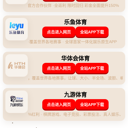
**大衛馬紹爾的职业生涯与成就**