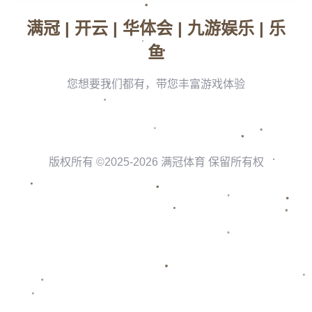
值得一提的是，法国队中的多名球星已经成为国际足坛的焦点。例
如，前锋凯迪·迪亚尼以其**出色的速度和精准的射门**能力，为球
队提供了强大的火力支持。中场的格雷丝·乔尔特特以其**精准的传
球**和全场范围的控球能力，同样成为法国队攻防转换的关键。
**竞争对手与小组展望**
在2023年世界杯上，法国与其他世界强队同组，面临严峻的挑战。
小组赛的对手包括美国、德国和日本等劲旅。这意味着，法国队必
须在**小组赛中全力以赴**，以确保出线资格。对于法国来说，既
是挑战，也是证明自身实力的良机。
**总结**
综上所述，2023女足世界杯对法国女足来说是一个重要的舞台，是