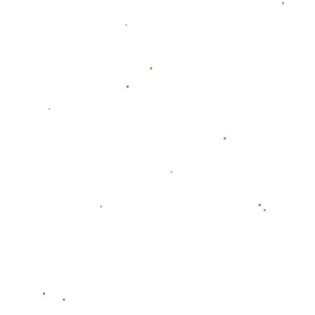
### **讨论启示：学会权衡，才能双赢**