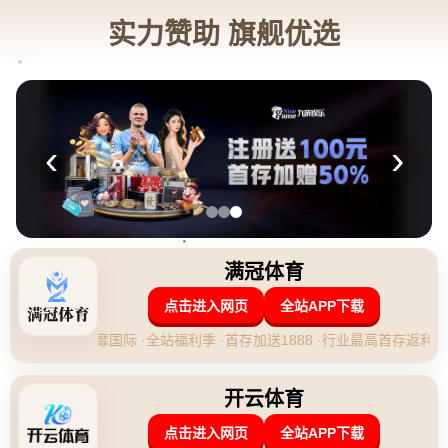
新闻中心
当前位置：
首页
>
新闻中心
放飞自我？汪嵩被禁足5年，直接在社媒晒抽烟照🚬.
2026-04-29 19:10:37
**放飞自我？汪嵩被禁足5年，社媒晒抽烟照引热议**
近年来，职业足球领域对球员的管理日益严格，尤以职业道德、行
为规范为首要标准。然而，昔日中超老将**汪嵩因在场外行为引发
争议**，被中国足协禁足5年的消息近日成为舆论焦点。令人意想
不到的是，他不仅没有对此事低调处理，反而在社交媒体晒出抽烟
照片，引发外界的广泛关注与热议。他的这一行为不仅挑战了公众