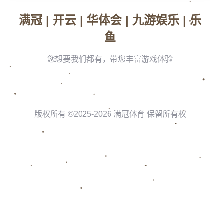
与此同时，如果着眼于_长远的战术发展_，或许适当的轮换也是一
种策略选择。这样的做法，可以确保球员们在整个赛季保持良好的
身体状况，并减少伤病的发生几率。这种方式过去在许多成功的团
队中已有过尝试，例如曼城和利物浦，通过合理的轮换机制，他们
在多个赛事中取得了骄人的成绩。
在案例分析中，以西甲豪门皇马为例。在2016-2017赛季，他们通
过轮换制度成功调整了C罗和本泽马的出场时间，不仅保证了两人
都能保持高水平的竞技状态，也为球队赢得了西甲和欧冠的双冠
王。
**关键词整合**：通过适当调整阵型、合理的轮换策略，以及参考
成功**案例**，让特羅薩德继续保持在球场上的影响力，同时也为
热蘇斯的回归提供空间。不论选择何种策略，目标都是为了在赛季
漫长的征途中保持足够的竞争力，并让每位球员都发挥出最佳状
态。
在这种情况下，主教练如何找到一个**平衡点**，使两人的优势得
以最大化，并继续推动球队在联赛中的崛起，是所有球迷关注的焦
点。