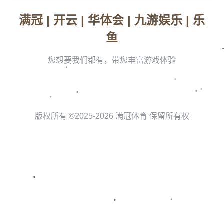
这一里程碑还表明他以稳定性与耐久性征服了曼联的球迷与教练团
队。在现代足球节奏愈发快的背景下，多名门将甚至难以守住主力
位置，这更彰显了德赫亚的卓越。
### **178场零封：舒梅切尔后红魔的新传奇**
本场零封利兹联不仅帮助曼联巩固了英超积分榜上的优越位置，更
让德赫亚追平了彼得·舒梅切尔保持的178场零封纪录。作为曼联历
史最成功的门将之一，舒梅切尔的职业生涯充满了冠军荣誉和高光
时刻。而如今德赫亚凭借超越十年的稳定表现，站在了这位传奇门
将的身旁。
上世纪90年代，舒梅切尔是弗格森爵士鼎盛时期阵容中不可或缺的
一部分；而如今，德赫亚则是在曼联后弗格森时代最动荡的十年
中，始终扮演着定海神针的角色。从单赛季屡屡创下扑救纪录，到
英超金手套荣誉加冕，可以说德赫亚用自己的努力，延续了曼联门
将的传奇传统。
值得一提的是，这一里程碑并非偶然。在比赛中，德赫亚凭借敏捷
的反应多次扑救利兹联的射门，尤其在下半场的高空球威胁中，他
表现出色。这样的稳定性与关键时刻的挺身而出，让曼联球迷再一
次感受到_何为顶级门将的价值_。
### **数据背后：德赫亚重要性的附加思考**
400场英超出场和178场零封其实不仅是数字背后的故事，它们还意