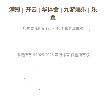
阿爾瓦雷斯，這位年僅20歲的前鋒，憑藉其出色的技術和敏銳的球
場嗅覺，迅速在馬競青年隊中嶄露頭角。他的速度和靈活性使他在
對手防線中如魚得水，成為教練組眼中的潛力股。**在過去的幾場
比賽中，他的表現不僅穩定，還屢屢創造出關鍵機會**，這也是他
能夠在如此重要的比賽中被選為首發的原因之一。
**馬競的戰術調整**
馬競一直以其堅固的防守和快速反擊著稱，而阿爾瓦雷斯的加入，
無疑為球隊的進攻端注入了新的活力。**教練西蒙尼在賽前訓練中
多次強調，阿爾瓦雷斯的靈活跑位和出色的射門能力將是球隊進攻
的關鍵**。這一戰術調整不僅是對阿爾瓦雷斯個人能力的肯定，也
顯示出馬競在進攻端尋求更多變化的決心。
**球迷的期待與支持**
對於馬競的球迷來說，阿爾瓦雷斯的首發無疑是一個令人振奮的消
息。**許多球迷在社交媒體上表達了對他的支持和期待**，希望他
能在比賽中有出色的表現，為球隊帶來勝利。這種支持不僅是對阿
爾瓦雷斯個人的鼓勵，也是對馬競未來發展的信心。