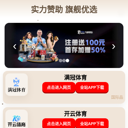
新闻中心
当前位置：
首页
>
新闻中心
英超 ｜ 曼联踢出荡气回肠一役 利物浦双红会遭2比2
战平.
2026-04-29 19:10:37
**前言**
英超联赛素来以其**激烈的竞争**和**精彩纷呈的比赛**吸引全球
球迷的目光，尤其是当曼联与利物浦这两支历史悠久的球队相遇
时，更是充满悬念与张力。这一场备受瞩目的双红会中，曼联和利
物浦以2比2的大比分战成平局，为观众贡献了一场荡气回肠的比