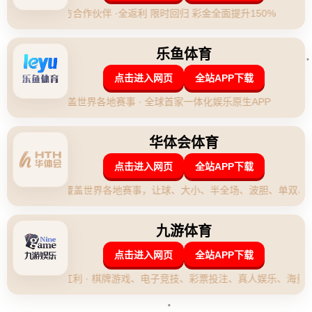
本场比赛的**最大亮点**无疑是阿森纳锋线的表现。热苏斯在场上
的多面性让他成为了诺丁汉森林防线的噩梦。他不仅为队友提供了
助攻，还自己打入一球，完全发挥了他作为前锋的价值。比赛第34
分钟，热苏斯接到队友的传球，在禁区内冷静推射，帮助阿森纳取
得领先。这一进球为球队建立了良好的士气，也很大程度上动摇了
诺丁汉森林的防线。
紧接着，在第57分钟，热苏斯又一次展现了他的判断力，他在禁区
内灵活跑位，将皮球传给了**萨卡**。后者擦着对方门柱将球送入
网络，进一步扩大了阿森纳的领先优势。**萨卡的进球**不仅增加
了球队的信心，也显示了他在关键时刻的决策能力。
### 诺丁汉森林的反击
虽然最终以1-2落败，但诺丁汉森林在比赛中仍然表现出顽强的拼搏
精神。球队在落后两球后，没有选择放弃，而是不断向阿森纳的防
线施压。最终在第78分钟，他们终于打入一球，成功扭转了场上的
劣势，令比赛重新充满悬念。这一进球来自于诺丁汉森林的前锋，
在对方防线被拉扯的情况下，精准地把握住了机会。