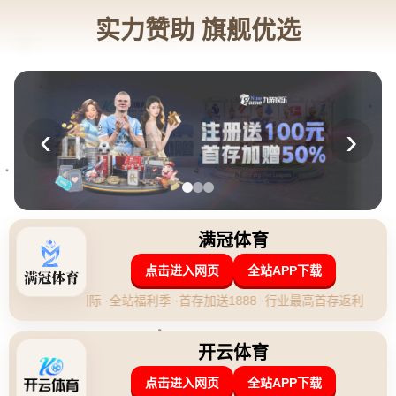
新闻中心
当前位置：
首页
>
新闻中心
英超-热苏斯传射萨卡破门 阿森纳2-1诺丁汉森林
2026-04-29 19:10:37
## 英超-热苏斯传射萨卡破门 阿森纳2-1诺丁汉森林：分析与总结
在刚刚结束的英超比赛中，阿森纳凭借**热苏斯的出色表现**以2-1
战胜诺丁汉森林，继续在联赛中保持竞争力。这场比赛不仅展现了
阿森纳在进攻端的火力，也映射出球队在整体战术执行上的提升。
以下是对这场比赛的深入分析和总结。
### 比赛亮点