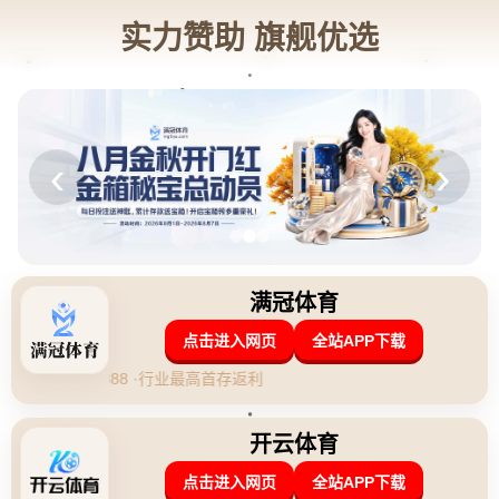
新闻中心
当前位置：
首页
>
新闻中心
苗原：大阪钢巴官宣28岁中场达万离队，多支中超
球队有意.
2026-04-29 19:10:37
**苗原：大阪钢巴官宣28岁中场达万离队，多支中超球队有意**
在全球足球转会市场日益活跃的今天，球员的流动性和俱乐部间的
竞争愈加激烈。近日，日本J联赛劲旅大阪钢巴宣布28岁的中场球
员达万即将离队的消息，引发了亚洲多个联赛的关注，尤其是中国
的中超球队。