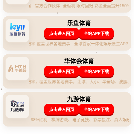
术策略，全面解析丁俊晖的表现。
**本文关键词**：丁俊晖、斯诺克大师赛、比赛分析、无缘四强
从比赛的角度来看，丁俊晖在此次斯诺克大师赛中展示了其一贯的
精准击球和细腻控球技巧。然而，在**关键局面**下，他的表现略
显不如人意。在与对手的较量中，几次稍显急躁的失误让对手抓住
机会反超比分。具体来说，在与马克·塞尔比的较量中，丁俊晖几乎
所有的长台进攻时精准度都稍有欠缺，这一不足被对手精准把握，
从而奠定了比赛的胜势。