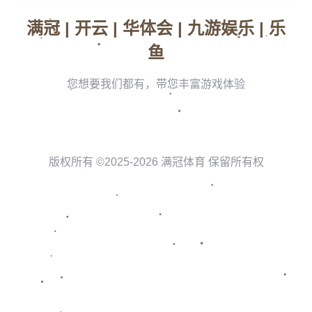
锡安能够保持健康状态，他将成为一位威胁全联盟的顶级球员。
以往的交易案例可以给我们一些启示。例如，2018年，**凯里·欧文
**由于伤病和其他因素请求交易，最终以交易到凯尔特人队的方式
结束了他的克利夫兰骑士生涯。此后，欧文依然展现了他在球场上
的非凡才华，成为了球队的核心。锡安的情况与之类似，但更具复
杂性。
### **鹈鹕的战略考量**
在考虑出售锡安时，鹈鹕队显然必须谋划清楚。球队管理层需要评
估锡安的潜力与目前阵容的契合度，以及他对球队未来构架的影
响。不少分析师指出，如果鹈鹕能得到一份丰厚的交易方案，比如
多个首轮选秀权和一位能力出众的年轻球员，他们可能会认真考虑
这个提议。
此外，若鹈鹕决定将锡安交易，那么联系到其他球队时必须谨慎，
避免因强求价值而损失潜力。其他球队如麦克斯·斯特恩和底特律活
塞以及芝加哥公牛均对锡安表现出了兴趣，这可能会成为鹈鹕谈判
中的筹码。如果最终谈成一笔交易，鹈鹕有望在未来实现重建，加
贺神秘气质的新生代天才。
### **球队未来的方向**
正如业内人士所说，鹈鹕在未来的方向上有两条路可以选择：继续
围绕锡安构建球队，或者在市场上寻找其他潜在的成功组合。如果