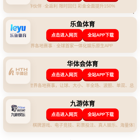
面的主要目的是确定卡尔博尼手术的具体地点，而这位年轻球员本
赛季的参赛梦想也因此被宣告结束。本文将深度探讨卡尔博尼受伤
事件对国际米兰和球员个人的影响，以及类似情况中俱乐部通常采
取的应对策略。
**国际米兰队医部门的重要性**
国际米兰作为意大利足坛的豪门俱乐部，拥有一个经验丰富、专业
性强的医疗团队。球队的医疗团队不仅在伤病恢复中扮演核心角
色，而且在预防运动损伤方面也具备专业知识。*莫雷托作为国米的
首席队医*，在医疗事务上的每一个决定都有可能影响球员的职业生
涯和俱乐部的竞技表现。因此，莫雷托此次与卡尔博尼见面，商讨
手术细节和安排，对于球员的长远发展至关重要。