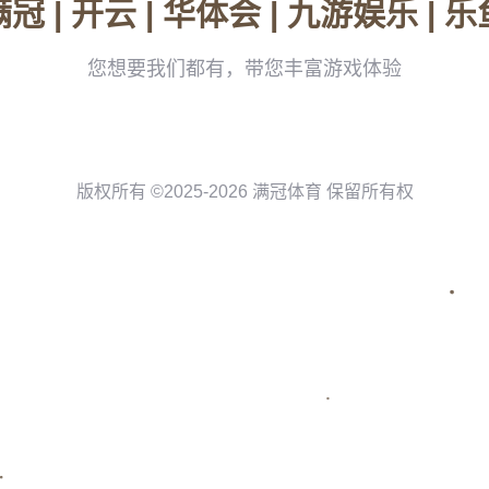
的认可，也是对其战略思维和心理承受力的全面考验。对于戴格诺特而言
他将面临前所未有的挑战与考验，他的**身心投入**将决定他能走多远
此次进入NBA杯决赛，他首次感受到来自各方的压力。这不仅体现在他
术。在比赛中，戴格诺特将面临最强劲的对手，他需要发挥自己的技术优