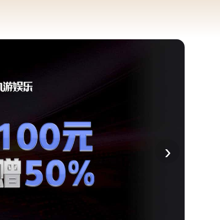
关于我们
产品服务
新闻资讯
联系方式
当前位置：
首页
>
新闻中心
站内搜索
联系信息
电话：028-7744405
传真：028-7744405