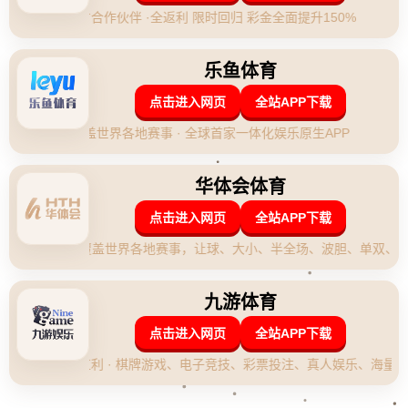
**深厚的執教經驗與戰術智慧**
首先，謝暉的執教背景顯示出他具備了豐富的足球戰術知識和靈活
的應變能力。作為前國腳，他在場上的敏銳嗅覺和執教過程中的深
刻分析，使大連人在備戰過程中受益匪淺。從過去賽季的比賽中可
以看出，謝暉不僅注重進攻端的多樣化布置，還強調防守時隊形的
緊湊和迅速反擊的效率。
在戰術方面，謝暉常採用**4-2-3-1陣型**，並根據對手的變化靈活
調整，大大增強了球隊的競爭力。例如，在上一場與*廣州隊*的比