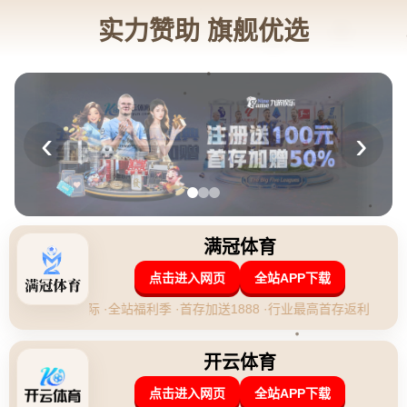
新闻中心
当前位置：
首页
>
新闻中心
足球報：大連人主帥謝暉做好征戰中超準備.
2026-04-29 19:10:37
**足球報：大連人主帥謝暉做好征戰中超準備**
在新賽季的賽場上，*大連人*這支中超勁旅再次備受矚目，而他們
的主帥**謝暉**則是此話題的中心人物。隨著賽季的临近，謝暉已
經展現出他對新賽季的雄心壯志與充足準備。這不僅關乎到球隊的
成績，還涉及整個俱樂部的未來發展方向。