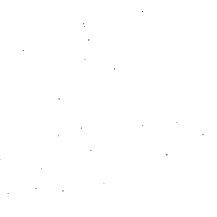
联系信息
电话：028-7744405
传真：028-7744405
邮箱：admin@cn-hk-wending.com
地址：江苏省镇江市句容市郭庄镇