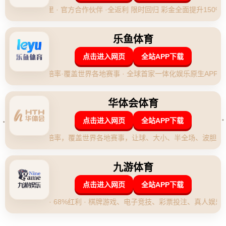
检测呈阳性，目前他已经开始自我隔离。这条消息无疑为球队及球
迷们敲响了警钟：疫情防控仍然是当前不可忽视的重要任务。
**主题：新冠疫情对足球界的持续影响及应对策略**
**新冠病毒对职业球员的威胁**
在疫情背景下，职业运动员面临的风险与普通人无异，甚至更加复
杂。对于一名顶尖级别的足球运动员来说，感染新冠病毒可能会影
响其短期和长期的运动表现。有研究表明，新冠病毒可能对心肺功
能和体能恢复造成影响，**这对于依靠高强度训练和比赛保持状态
的球员来说，是个不小的挑战**。
考虑到这一点，**拜仁慕尼黑**以及其他顶级俱乐部都在采取严格
的防疫措施。然而，即使防控再严格，病毒还是可能在不经意间侵
入。无论如何，保持公共和个人防疫措施的严谨性仍是不可或缺
的。
**拜仁应对新冠的防控策略**
拜仁慕尼黑一直以来都以管理严谨著称，他们在防控疫情方面同样
不遗余力。从体温检测到定期核酸检测，再到限制球员社交活动，
拜仁采取了一整套行之有效的防控措施。在格纳布里的事件中，球
队立即做出反应，将其隔离，并对与他密切接触的人员进行了进一
步的检测和隔离。