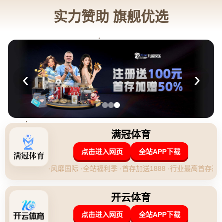
新闻中心
当前位置：
首页
>
新闻中心
拜仁宣布格納布裏新冠檢測呈陽性 目前已經自我隔
離.
2026-04-29 19:10:37
**拜仁宣布格纳布里新冠检测呈阳性，已经自我隔离——疫情下的
球队应对策略**
在全球新冠疫情持续蔓延的大背景下，足球界也难以幸免。这种病
毒不仅影响了比赛的正常进行，也对球员的身体和心理都造成了冲
击。近日，德国足球豪门拜仁慕尼黑宣布其前锋**格纳布里**新冠