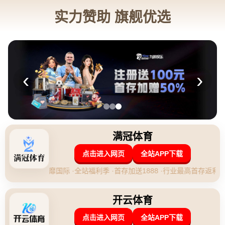
新闻中心
当前位置：
首页
>
新闻中心
德甲第18輪勒沃庫森0-2多特蒙德 阿德耶米打入德甲
首球！多特新年三連勝！.
2026-04-29 19:10:37
**德甲第18轮：勒沃库森0-2多特蒙德，阿德耶米打入德甲首球，
多特豪取新年三连胜！**
德甲联赛战火重燃，**多特蒙德**在第18轮客场再度奏凯，以2-0
战胜勒沃库森，喜提新年三连胜。这场比赛不仅稳固了多特蒙德在
积分榜上的竞争力，还见证了年轻天才**阿德耶米**的首粒德甲进