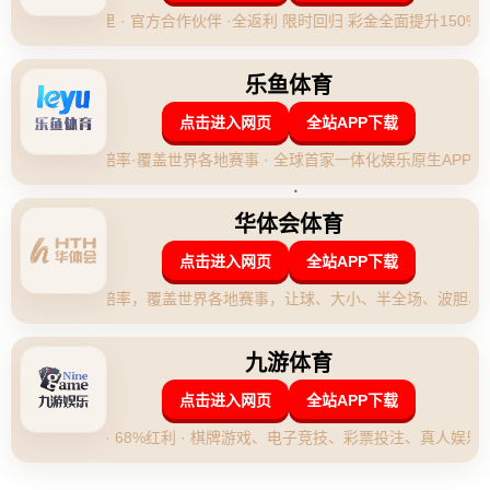
### 压力之下的坚定信念
在现代足球的舞台上，管理层的决定往往直接影响俱乐部的未来。
因此，每一个决定都伴随着巨大的压力。对德科而言，他今夏的经
历尤为典型。不过，与许多人在高压下迅速选择放弃相反，德科坚
定地留在自己的岗位上。他相信，通过**不断的努力和策略调整*
*，球队的境况必将改善。这种坚定不仅基于对球队潜力的信任，也
源于多年管理经验的积累。
### 德科未曾动摇的原因分析
**_忠诚和承诺是德科留下的重要原因。_**他深知作为管理层的一
员，稳定对于球队的长远发展至关重要。许多成功的职业足球俱乐
部都强调，管理层的频繁变动往往不利于整体的战略实施和团队的
凝聚力。例如，在历史上，某知名俱乐部频繁的管理层更替导致整
个赛季表现低迷，这为德科敲响了警钟。
此外，他对更好未来的信心也不可忽视。虽然现状可能并不理想，
但德科依旧相信，凭借俱乐部的资源和团队合作精神，情况将会变
好。这种乐观的态度，不仅让他个人能够在压力下坚持，也激励整
个团队更加努力。
### 案例分析：面对困境的策略调整
回顾此前赛季的表现，德科在应对类似压力时，通过**调整战术和
人员结构**取得过显著成效。在某个关键比赛中，他果断作出人员