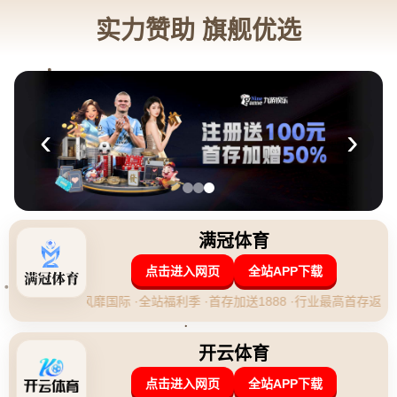
新闻中心
当前位置：
首页
>
新闻中心
安东尼嘲讽皮蓬黑詹姆斯：你不能打脸自己！.
2026-04-29 19:10:37
**安东尼嘲讽皮蓬黑詹姆斯：你不能打脸自己！背后暗藏怎样的深
意？**
近年来，NBA的场内外话题一直是球迷们热衷讨论的焦点。不仅场
上比赛剑拔弩张，场下的言论争锋也常常掀起舆论热潮。而最近，*
卡梅隆·安东尼*针对*斯科蒂·皮蓬*此前批评勒布朗·詹姆斯的言论，
发表了一些颇具爆点的回应。这不仅引起了球迷们的热议，也让人