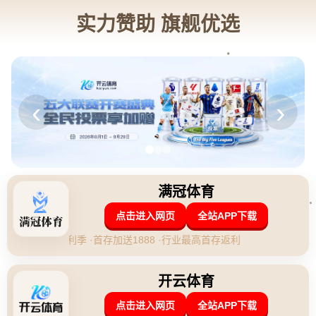
新闻中心
当前位置：
首页
>
新闻中心
申花球迷集体点亮闪光灯，纪念不久前去世的一位.
2026-04-29 19:10:37
**申花球迷集体点亮闪光灯，深情缅怀逝者的光影告别**
在喧嚣的绿茵赛场，闪光灯作为观众手中的微光，从未显得如此沉
静、庄重。**近日，上海申花球迷在比赛期间自发集体点亮闪光
灯，用这种微弱但深沉的方式，纪念不久前因病离世的一位重要人
物。**这一场面不仅感动了到场的观众，也在社交媒体上引发了无
数人的共鸣——这不仅是一场纪念，更是球迷情怀的一次集体展