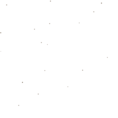
联系信息
电话：028-7744405
传真：028-7744405
邮箱：admin@cn-hk-wending.com
地址：江苏省镇江市句容市郭庄镇
关于我们