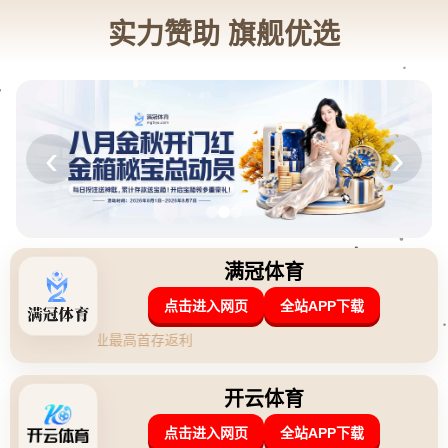
新闻中心
当前位置：
首页
>
新闻中心
米體：穆帥缺乏理想戰績，德羅西接棒是明智之
選！.
2026-04-29 19:10:37
**穆帥的困境与接班选择：德罗西的前景理想**
在现代足球圈中，教练的更迭率高得令人瞠目。球队往往希望通过
新教练的引入，以注入新活力。然而，要找到一位理想的接班人并
不容易。近日，米兰体育报指出：“穆帥缺乏理想戰績，德羅西接棒
是明智之選！”这一观点掀起了广泛的讨论。究竟德罗西为何被视为