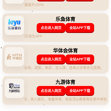
合适的人选？本文将深入分析这一问题，并探讨他接班的可行性与
潜在优势。
**穆里尼奥的现状分析**
自从穆里尼奥执教以来，其传奇的执教风格吸引了无数球迷。然
而，近几年的战绩却未能如愿。在某些关键比赛中，他的战术布局
与决策受到了广泛质疑。缺乏理想战绩不仅限制了球队的发展，也
让支持者渐感失望。尽管他曾经在多家俱乐部捧杯无数，但如今新
生代教练的崛起让人们开始思考：或许该为球队寻找新的带领者。
**德罗西的潜力与优势**
在谈及德罗西时，不少足球迷脑海中浮现的是他作为球员时的坚定
与智慧。他曾是罗马俱乐部的中场灵魂，以其突出领袖能力与战术
理解力受到高度评价。**德罗西这种鲜明的“战士精神”**，让他在
球员生涯后期获得了教练席上的关注。一旦德罗西接任，他所持有
的比赛阅历与决策能力，很可能成为球队重振旗鼓的关键。