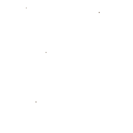
强队，都让
重要，使得
失情况下依
或缺的一
定，同时利
理化、精