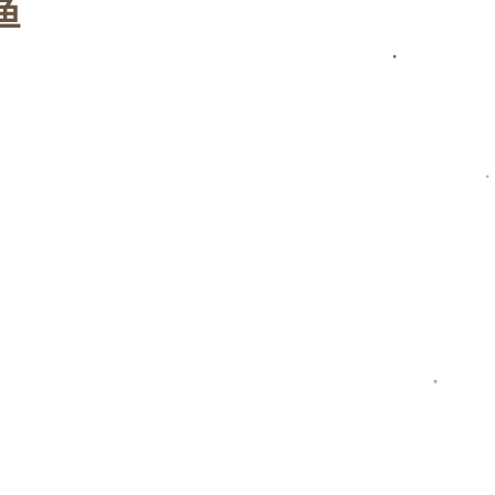
动性的加
在上赛季为
赛季提供了
更通过自身
。
的净胜球数