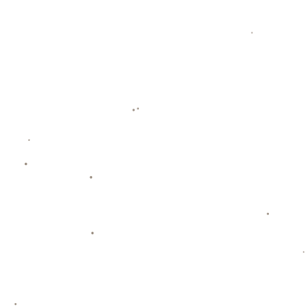
的泥潭。苏
成绩与可持
扫描二维码