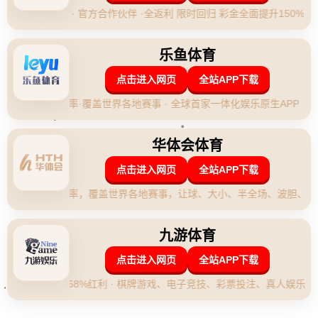
在当今足球界，**穆里尼奥**的名字总是与战术大师、冠军教头等
光环联系在一起。他的每一个转会决定都备受关注。最近，穆里尼
奥对阿根廷中场**圭多-罗德里格斯**表现出了浓厚的兴趣。然而，
**高薪和签字费**成为了这笔潜在交易的主要障碍。
### 穆里尼奥的战术需求
穆里尼奥以其防守反击战术闻名，他需要一名能够在中场提供稳定
防守的球员。圭多-罗德里格斯以其出色的拦截能力和场上视野，正
是穆里尼奥所需要的那种球员。他在西甲的表现已经证明了自己的
价值，成为了贝蒂斯中场不可或缺的一部分。
### 高薪与签字费的挑战