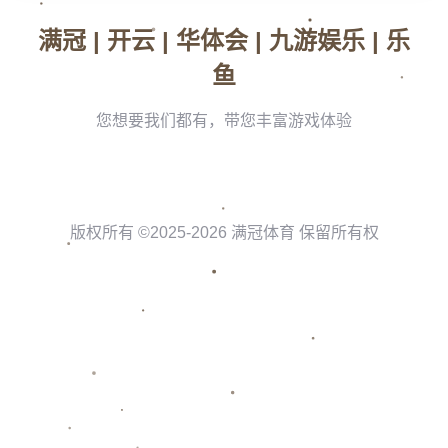
尽管穆里尼奥对圭多的能力赞赏有加，但**高昂的薪水要求和签字
费**让俱乐部管理层感到为难。在现代足球中，球员的薪资和签字
费往往是俱乐部预算的重要考量因素。圭多的经纪人提出的条件可
能会影响俱乐部的薪资结构，进而影响其他球员的续约和引援计
划。
### 案例分析：其他俱乐部的类似情况
在足球历史上，类似的情况并不少见。例如，巴黎圣日耳曼在引入
内马尔时，支付了创纪录的转会费和高额薪水，这一举动虽然提升
了球队的竞争力，但也带来了财政公平法案的压力。**切尔西**在
引入卢卡库时，也面临着类似的薪资挑战，最终通过出售其他球员
来平衡账目。
### 解决方案与前景