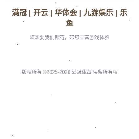
在备受期待的颁奖环节中，最具重量的**年度最佳球员**奖由广州
恒大的前锋李强（化名）摘得。他在整个赛季中不仅为球队贡献了
超高的进球率，更是在关键比赛中屡屡上演“绝杀”场面，成为球队
名副其实的“关键先生”。同时，年度最佳教练则由来自山东鲁能的
王浩（化名）获得，他带领球队在赛季中的出色表现证明了其出色
的战术素养与领导力。