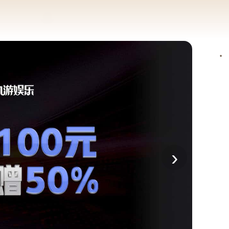
关于我们
产品服务
新闻资讯
联系方式
当前位置：
首页
>
新闻中心
站内搜索
无疑是最引
联系信息
的任务是_
电话：028-7744405
传真：028-7744405