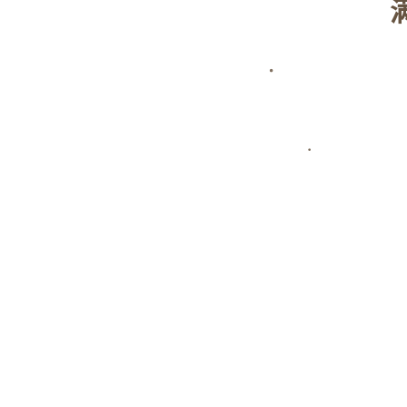
**C罗专注于国家荣誉**
纵观C罗的职业生涯，我们可以发现，他不仅在俱乐部中
杯的原因。对于一个已经拥有众多个人奖项和冠军头衔的
欧洲杯是他职业生涯的一个重要目标。
**转会传闻源起探讨**