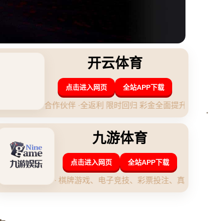
邮箱：admin@cn-hk-wending.com
地址：江苏省镇江市句容市郭庄镇
热点新闻
印尼羽球超级500赛 ｜
2局不敌一凡殊贤 琪鑫
组合缘悭4强.
2026-08-08
申花五外援阵容还是挺
稳 前俄主帅都无法判断
米内罗跟马莱莱谁强.
2026-08-08
"這裏的人20年未贏得任
何東西" 孔蒂賽後語出驚
人抨擊熱刺！或徹底翻