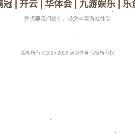
取得了无数荣誉，在国家队，他同样拥有卓越的表现。这也是为什么他如此
球星而言，为国争光的使命感显得格外珍贵。C罗多次在采访中提到，为葡