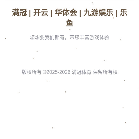
名极具潜力和责任感的球员，若能融入图赫尔的体系，将可能展现
出惊人的效果。
**夺冠挑战与机遇**
尽管有图赫尔的战术支持和凯恩的出色表现，英格兰队的夺冠之路
依然充满挑战。其他强队如**巴西、法国、德国**等，都拥有世界
顶级的球员和丰富的比赛经验。然而，这些挑战同时也是机遇，能
否在对阵世界顶级球队时取得胜利，将是对图赫尔与凯恩合作成效
的真正检验。