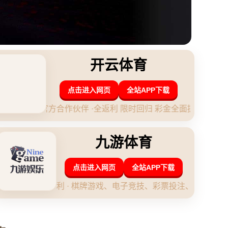
邮箱：admin@cn-hk-wending.com
的要求，使
地址：江苏省镇江市句容市郭庄镇
军，而这一
热点新闻
国安助教隋东亮：球队
下一阶段去泰国拉练，
将有3到5场热身比赛.
2026-08-07
菲利克斯未來懸而未決
馬競為其標價6000萬歐
元拒絕租借
2026-08-07
申花亚冠主场7连杀！路
易斯头球破门，37场造
30.