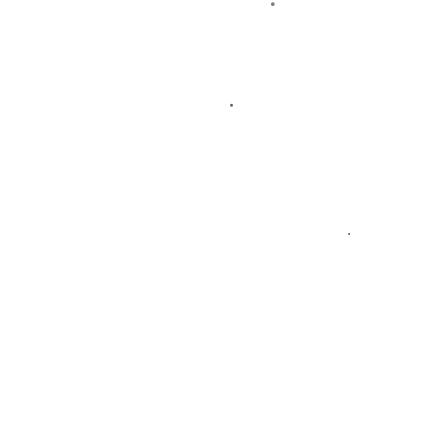
扫描二维码