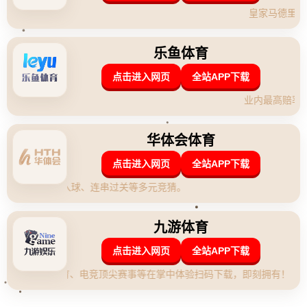
在这场比赛中，周靖祎一开始展现出优异的战术素养。她运用灵活
多变的球路与对手对抗，多次迫使对方陷入被动。然而，罗马尼亚
选手同样经验丰富，在关键时刻顶住了压力，并成功反扑，最终赢
得了比赛。这样的比赛结果令人惋惜，但也让我们看到了周靖祎未
来巨大的潜力。
**罗马尼亚劲敌的优势**
值得注意的是，***罗马尼亚乒乓球队近年来培养出了一批优秀选手
***，他们在技战术以及心理素质方面都有显著提升。此次比赛中的
罗马尼亚选手不仅在比赛中保持了稳定的发挥，还展示了出色的心
理承受能力。通过这场比赛，可以看到周靖祎在某些细节上的不
足，例如在多拍相持中的应对策略，以及在压力下的自我调整能
力。
**环境与经验对选手成长的影响**
年轻的运动员在国际大赛中的成长离不开比赛经验的积累。与高水
平对手的交手能帮助小将更清楚自身的优缺点。周靖祎通过这场比
赛，虽未能晋级，但收获了宝贵的经验。***通过与国际顶尖选手的
切磋，她将有机会进一步提升自己的综合水平***。
**案例分析：从失败中汲取教训**
以往许多优秀的乒乓球运动员在初出茅庐时也曾经历挫折，但正是
这些逆境让他们变得更加强大。例如，我国知名前乒乓球世界冠军
马龙在其职业生涯初期同样面临过严峻挑战，然而他通过不断反思