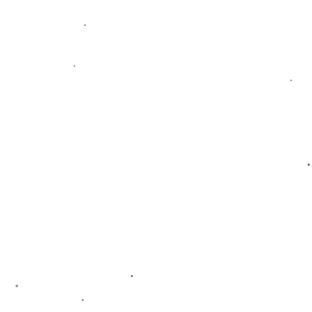
著称。这两
的短传和迅
术的执行。
。
佳的学习榜