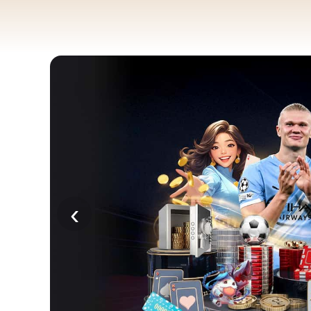
客服热线：028-7744405
Email:
admin@cn-
新闻中心
维尼修斯本赛季送
**维尼修斯本赛季送5次助攻 并列五大联赛助攻榜榜首**
在当今竞争激烈的足坛，一个球员能够在场上脱颖而出，依
赛季的**5次助攻**，成功跻身五大联赛助攻榜榜首。
### 维尼修斯的助攻艺术
维尼修斯的助攻不仅是抢眼的数字，更是一种**艺术的体