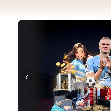
客服热线：028-7744405
Email:
admin@cn-
新闻中心
21-22
**21-22赛季意甲联赛第27轮比賽集錦：焦点战事一览**
在**21-22賽季意甲聯賽**的战火已逐渐升温，更加精
刻。从争冠集团的较量到保级队伍的殊死拼搏，本轮的每
意甲联赛的亮点。
### **焦点战：米兰双雄鏖战，尤迈联赛主舞台**