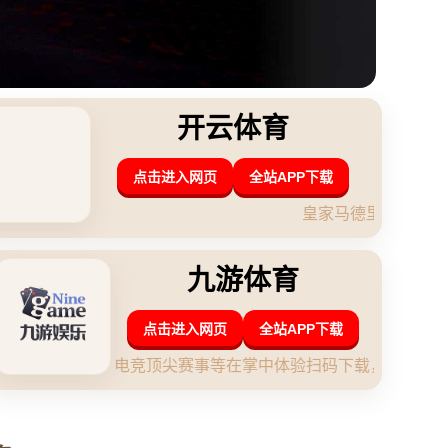
邮箱：admin@cn-hk-wending.com
地址：江苏省镇江市句容市郭庄镇
热点新闻
芦宁：被禁足不可思议
全力争胜零封却换来5年
禁赛
2026-08-06
网球——澳网：大坂直
美胜加西亚.
2026-08-06
进攻乏力！尤文6大前锋
彻底哑火，全部0射门，