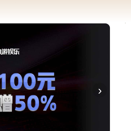
关于我们
产品服务
新闻资讯
联系方式
当前位置：
首页
>
新闻中心
站内搜索
，这一趋
联系信息
门对其表
电话：028-7744405
传真：028-7744405