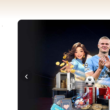
客服热线：028-7744405
Email:
admin@cn-
新闻中心
莫雷托：乔纳森-戴维
**乔纳森-戴维的转会风云：里尔、国米、尤文及巴萨的关注
在现代足球界，球员的转会动向往往成为各大俱乐部和球迷
势同样适用。近日，著名转会专家莫雷托爆料称，**乔纳
现出浓厚兴趣。这一消息无疑将引发国际足球市场的波动
### **关注戴维：多家豪门俱乐部的争夺目标**