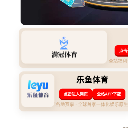
乔纳森-戴维是一位拥有出色速度与技术的年轻前锋，其在
下，里尔曾击败过强敌巴黎圣日耳曼，成功问鼎法甲冠军