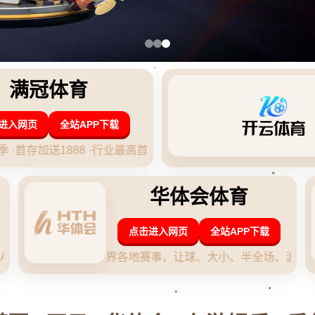
法甲赛场上屡屡攻破对手球门，为里尔的进攻端增添了不少活力。在戴维
。而戴维个人的出色表现，也为他赢得了欧洲多家豪门的关注。