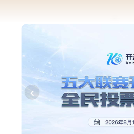
客服热线：028-7744405
Email:
admin@cn-
新闻中心
靜雨：科爾對穆迪這位優秀球員的
**靜雨：科爾對穆迪這位優秀球員的長期壓制 13人輪換究
在NBA這個高手如林的舞台上，教練的戰術布局與用人調度
Kerr）的選人策略，尤其是對年輕球員摩西·穆迪（Moses
人思考：“這究竟是在打籃球還是踢足球？”這些問題的背
**。