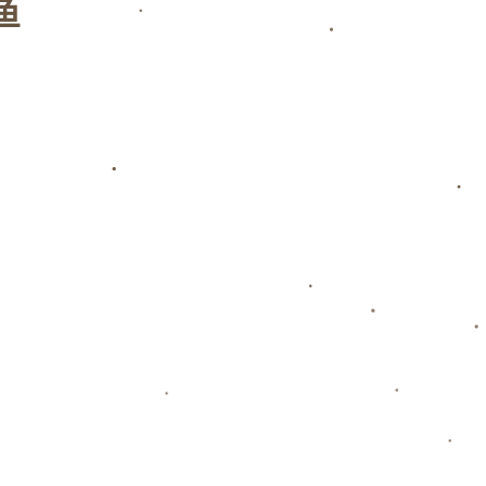
胜利，罗德里戈、维尼
修斯等纷纷点赞
2026-08-06
場時間在
刻的冷靜表
輪換陣容
常規賽階
不斷切換，
卻是更偏
彼此缺乏默
僅當作實驗