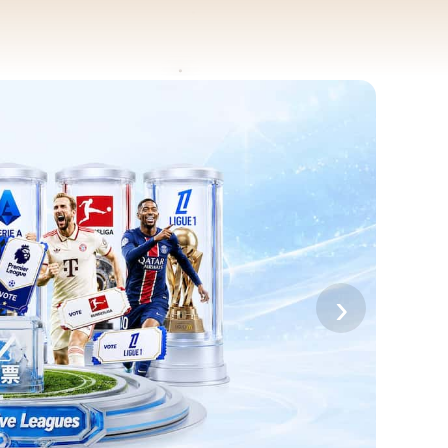
关于我们
产品服务
新闻资讯
联系方式
当前位置：
首页
>
新闻中心
站内搜索
球.
Steve
联系信息
引發了不少
段的陣痛
电话：028-7744405
传真：028-7744405