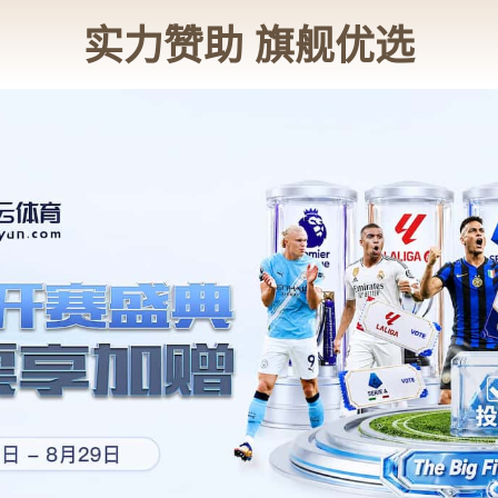
hk-wending.com
网站首页
長期壓制 13人輪換究竟是打籃球還是踢足
2026-04-29 19:10:37
竟是打籃球還是踢足球**
往往決定了球隊的命運。然而，勇士球迷最近頻頻質疑主教練史蒂夫·科爾（
 Moody）上場時間的安排。不僅如此，球隊頻繁的**13人輪換**策略也
後，反映的不僅僅是球迷的焦慮，也揭示了一支**冠軍球隊在新老交替階