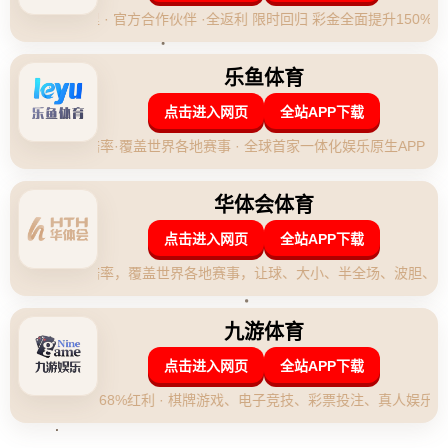
### 皇馬延續連勝勢頭，韋尼修斯表現搶眼
第5輪中，**皇家馬德里**繼續保持穩定的狀態，客場3-1擊敗對手
馬洛卡，豪取五連勝。馬洛卡在上半場雖然率先通過一次定位球成
功破門，但皇馬迅速調整了節奏。韋尼修斯用一次冷靜的單刀進球
將比分扳平，隨後羅德里戈和後腰巴爾韋德憑藉個人能力分別完成
進球，徹底鎖定勝局。這場比賽中，韋尼修斯的速度和靈活性再次
成為皇馬進攻的關鍵，他單場製造了4次射門機會，幾乎撕裂了馬
洛卡的防線。
不得不說，**韋尼修斯**的成長令人矚目，他已經不再僅僅是上賽
季的"潛力新星"，而是皇馬進攻體系中不可或缺的一環。
### 巴薩大勝埃爾切，萊萬再演大師級表演
另一邊，**巴塞羅那**也不甘示弱，在主場以3-0的大比分輕鬆擊敗
埃爾切，繼續保持對積分榜領頭羊寶座的追趕之勢。本場比賽的最
大功臣無疑是萊萬多夫斯基。這位擁有豐富經驗的波蘭射手用兩粒
精彩進球再次證明自己在西甲的統治力，他不僅憑藉精準的門前嗅
覺完成得分，更依靠巧妙的跑位和過渡球將巴薩的整體攻勢提升到
更高水準。