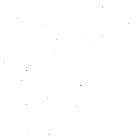
场背后涌动的人性温情。
从安切洛蒂的立场来看，留住关键球员对继续维持米兰的辉煌至关
重要;而加利亚尼的角度，则是俱乐部财务健康与长远规划的王道。
这种有时对立、有时一致的关系正是现代足球世界动荡与创新的源
泉。