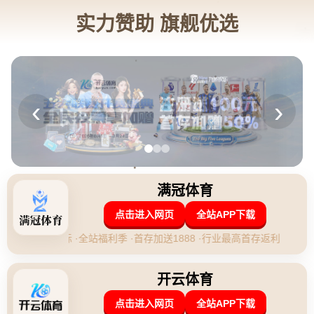
新闻中心
当前位置：
首页
>
新闻中心
今日趣圖：德裏赫特，聯賽王者的傳承 那些年的伊
布傳奇
2026-04-29 19:10:37
**今日趣图：德里赫特，联赛王者的传承 那些年的伊布传奇**
在足球的世界里，**德里赫特**和**伊布拉希莫维奇**这两个名字
代表着不同的时代，却有着相似的辉煌。德里赫特，这位年轻的荷
兰后卫，以其出色的防守能力和领袖气质，正在逐步成为新一代的
联赛王者。而伊布，这位瑞典传奇前锋，以其无与伦比的进攻天赋