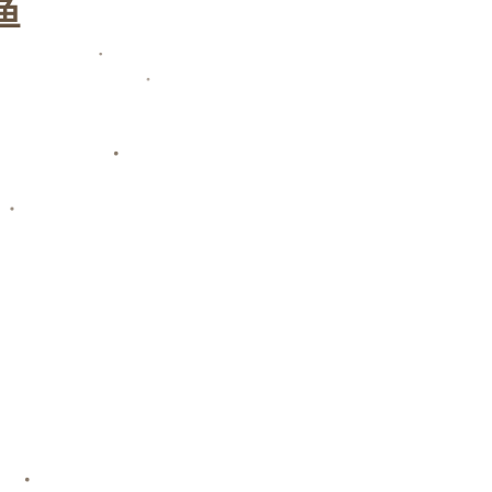
2026-08-09
上更为谨
求**可谓
进行横向比