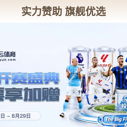
hk-wending.com
网站首页
200万欧年薪，就原地退役 不给国足踢了.
2026-04-29 19:10:37
不少国际球员。费南多，这位来自巴西的天才球员，最近因其一项声明成
欧的年薪**，他将会选择“原地退役”并且不再为中国国家队效力**。这不
考量？