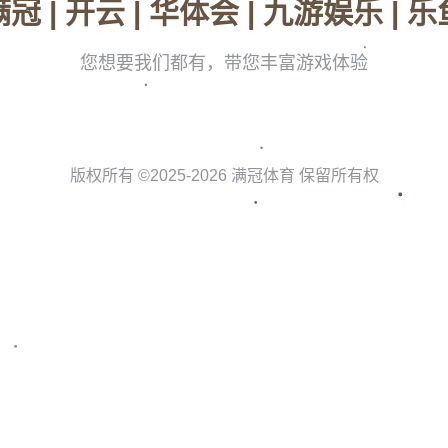
重新审视中超市场的现状。
结构**。近年来，由于政策调控和薪资帽的实施，中超俱乐部在工资结构
*外援的薪资**也在逐步下降。这一背景下，费南多的**200万欧年薪要
的清晰认知。如此高的年薪要求显然并非空穴来风，而是在他与其他球员