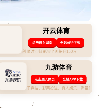
邮箱：admin@cn-hk-wending.com
地址：江苏省镇江市句容市郭庄镇
热点新闻
亚泰2024年14人助力国
字号球队建设，获中国
足协肯定.
2026-08-09
巴薩中衛朗格萊將租借
加盟阿斯頓維拉.
2026-08-09
按照合同约定，朱世
玉、任威、崔浩与我俱
乐部自动续约.
这位球星的