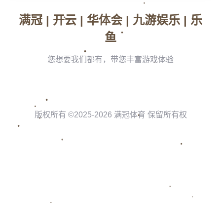
值得一提的是，本场比赛尤文的防守也堪称典范。对手AC米兰虽然
多次策动进攻，但屡次被尤文防线化解。**数据统计显示，本场比
赛尤文图斯在关键防守动作上的成功率高达85%。**无论是中卫布
雷默的精准卡位，还是门将什琴斯尼的神勇扑救，都让米兰队颗粒
无收。
---
## **AC米兰：心有余而力不足**
反观AC米兰，他们虽在近期意甲表现不俗，但对阵尤文图斯的这场
较量却暴露出了多方面的问题。米兰队的中场组织在比赛中略显凌
乱，失误频频，无法有效为前锋线输送炮弹。此外，后防线的几次
重大失误也让球队付出了惨痛代价。下半场第78分钟，尤文图斯通
过一次快速反击，再次洞穿米兰大门，彻底锁定胜局。
在攻防转换过程中，米兰显然未能发挥出应有水准，尤其是在对手
强压之下的应变能力较为不足。从比赛观感来看，米兰主帅皮奥利
的现场调整略显滞后，未能及时通过换人或战术变化扭转局势。
---
## **尤文的进步是否已成争冠信号？**
这场胜利对尤文图斯的意义深远。一方面，尤文通过战胜强敌重新
振奋了士气。此前连续3轮平局的尴尬状态暂时告一段落，同时也
给了主帅阿莱格里更多排兵布阵的信心。**尤文目前在积分榜上的
排名稳步上升，重回争冠轨道已初现端倪。**