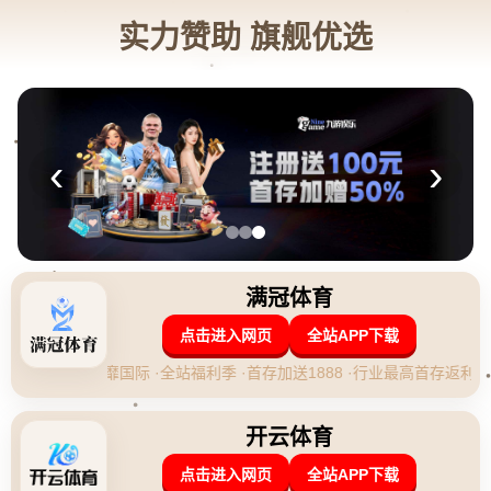
新闻中心
当前位置：
首页
>
新闻中心
意甲：终结连平 尤文图斯队2-0战胜AC米兰队.
2026-04-29 19:10:37
# **意甲焦点战：尤文图斯力克AC米兰，终结连平尴尬记录**
意甲联赛第九轮，尤文图斯队在本赛季的关键对决中终于改写尴尬
局面。面对实力不俗的AC米兰队，斑马军团以**2-0的胜利**强势
终结了此前的连平局面。这场比赛不仅让他们重新燃起争冠希望，
也为后续比赛注入了强大信心。这一胜利的背后，既有尤文图斯技
战术的成功调整，也有AC米兰的些许失误，令人回味无穷。