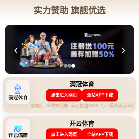
新闻中心
当前位置：
首页
>
新闻中心
國米看上了美國國腳後衛斯卡利 上賽季為門興出場3
5次
2026-04-29 19:10:37
### **国米看上了美国国脚后卫斯卡利：门兴新星的崛起之路**
在当今足球世界，**年轻球员的崛起**总是备受关注。最近，意甲
豪门国际米兰对美国国脚后卫乔·斯卡利表现出了浓厚的兴趣。这位
年仅20岁的后卫在上赛季为德甲球队门兴格拉德巴赫出场35次，展
现了他在防守端的稳健和进攻端的潜力。本文将深入探讨斯卡利的