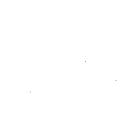
#### 统计数据揭示问题