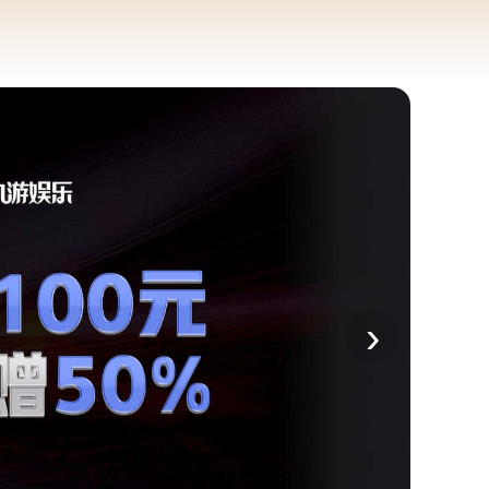
关于我们
产品服务
新闻资讯
联系方式
当前位置：
首页
>
新闻中心
站内搜索
联赛中被
联系信息
电话：028-7744405
传真：028-7744405