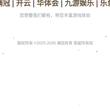
挑战。尽管球队在进攻时能够产生一定的威胁，但在防守端的失误频繁，
射门超过20次，最终以0-2惨败。*这样的结果不仅反映了球队的防守缺