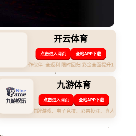
邮箱：admin@cn-hk-wending.com
地址：江苏省镇江市句容市郭庄镇
热点新闻
勇士官宣：追梦伤停3场
复出仅3分钟因左小腿紧
张提前退赛.
2026-08-07
足协2025目标：国足争
取18强赛小组前四，
U20&U17力争打入世青
赛.
2026-08-07
真的自律！莱昂纳多社
媒晒照：一直持续努力