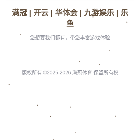
来，成为一项有质量保障、全天候开展的特色课程。无论学生是初
学者还是具备一定能力，都能通过学校的“分层教学”和“特长定制”
培养方式，找到适合自己的学习模式。这种模式不仅激发了学生对
体育的兴趣，还增强了学生的身体素质与自律精神。
### **特色路径：从场馆建设到师资团队全方位升级**
打造一所**乒乓球特色学校**绝非一蹴而就。为了配合这一战略方
向，苏州国裕外语学校在硬件与软件方面进行了全方位的升级：
1. **高标准场馆建设**
学校新建了符合国际标准的乒乓球场馆，场地设施配置齐全，从地
板的防滑性能到乒乓球台的质量均参照了国家赛事标准，确保学生
在良好的环境中展开训练。此外，学校还引入了先进行业技术，如
利用智能训练设备和数据分析系统，帮助学生科学提升技巧。
2. **专业的师资团队**
学校不仅引入了曾获国家级比赛奖项的乒乓球教练，还通过邀请退
役国手和地方乒乓球协会的专家进行定期培训，形成了一支兼具实
践经验与教育理论的高水平团队。团队在教授乒乓球技艺的同时，
将**体育精神、团队协作与意志力培养**融入教学，真正使乒乓球
成为一个“育人”的媒介。
### **案例分析：从兴趣到专注，让成长更有力量**
在校高一年级的李同学便是乒乓球“体教融合”模式的受益者之一。
刚入学时，她性格内向，对团队活动兴趣不高。学校根据她的兴趣