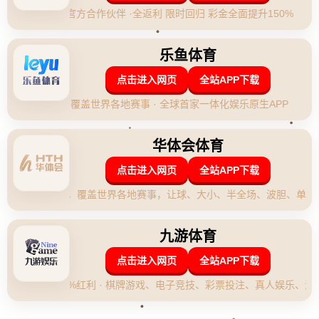
### **阿尔瓦雷斯：灵活的前锋组合**
阿尔瓦雷斯作为一名出色的前锋，习惯与不同类型的球员搭档，**
展现了他非凡的适应能力**。在这个日益强调团队合作的时代，他
的这种属性显得尤为珍贵。阿尔瓦雷斯并不受限于传统意义上的射
手定位，而是能够根据队友的不同风格和战术调整自己的打法。例
如，在与快速型前锋搭档时，他会选择更为稳重的方式进行支撑。
而与高大球员合作时，他则会更加注重灵活移动，以制造进攻机
会。
### **与梅西的化学反应**
在众多前锋中，与梅西搭档一直被认为是一种特殊的体验。梅西的*