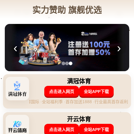
新闻中心
当前位置：
首页
>
新闻中心
阿尔瓦雷斯：我已经习惯了和其他前锋搭档；希望
梅西尽快回归
2026-04-29 19:10:37
**前言：** 在现代足球世界里，球员之间的默契与配合是球队成功
的关键因素。阿尔瓦雷斯，这位才华横溢的前锋，正在展现他适应
不同搭档的卓越能力。这种多样化的组合不仅展现了他个人的实
力，也为球迷们带来了无限的期待。同时，他对梅西的期待也给予
了球迷更多的悬念和希望。