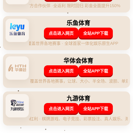
*足球场上的每一粒进球都承载着球员奋勇拼搏的汗水，而围绕进球
后的庆祝动作却往往容易成为舆论关注的焦点。在近期的一场比赛
中，中国男足21岁新星的一次进球与庆祝，再度引发了广泛争议。
与此同时，香港球员的一句"我们是一个大家庭"更是让这一事件有
了不同的视角。*
### **年轻前锋闪耀，进球后的动作为何引发争议**