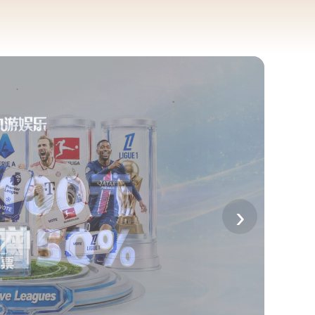
关于我们
产品服务
新闻资讯
联系方式
当前位置：
首页
>
新闻中心
站内搜索
联系信息
电话：028-7744405
传真：028-7744405