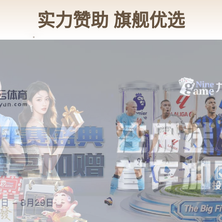
hk-wending.com
网站首页
 CBA总决赛将演史上最强“团战”
2026-04-29 19:10:37