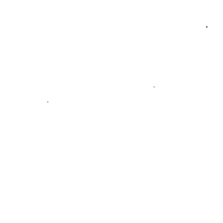
在两队的历史交锋中，新疆与广东各有胜负。以往的比赛中，