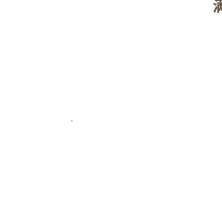
**前言：**
CBA总决赛一直以来都是篮球迷们翘首以盼的盛事，而今
两队在本赛季的表现都堪称完美，他们的会师不仅是实力