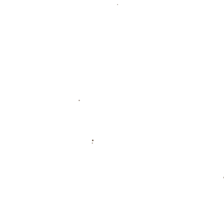
ttps://cn-hk-wending.com/