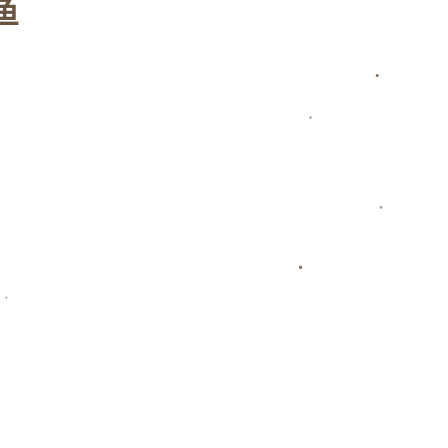
2026-08-07
为了焦点。