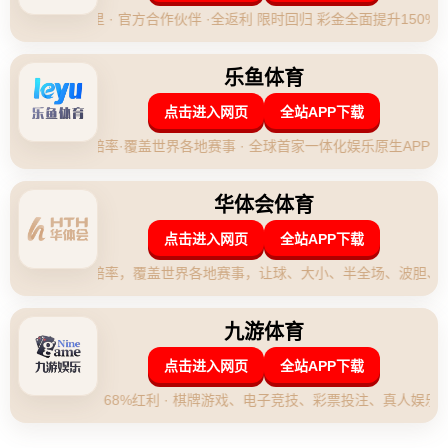
含的丰富内涵。
**阿马杜的传中：一个关键的起点**
对于这一进攻，阿马杜的传中无疑是整个过程的关键。作为一名优
秀的边路球员，他不仅具备出色的速度和突破能力，**其传球的精
准度和创造力同样令人印象深刻**。在比赛的关键时刻，他通过沿
左边翼的快速突破，将球传入禁区，实际上是为马莱莱制造了得分
的机会。
在此进攻中，阿马杜以**高质量的传中**帮助球队打破僵局，完美
地考虑到对方防线的站位。这种传中技巧不仅需要精准的脚法，还