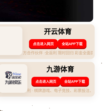
稳定性让他
邮箱：admin@cn-hk-wending.com
地址：江苏省镇江市句容市郭庄镇
热点新闻
辽深出局疆粤会师 CBA
总决赛将演史上最强“团
战”
2026-08-07
穆斯卡特治下的海港队
靠啥踢出“美丽足球”？
2026-08-07
英超：诺丁汉森林以1比
1踢和阿斯顿维拉
2026-08-07