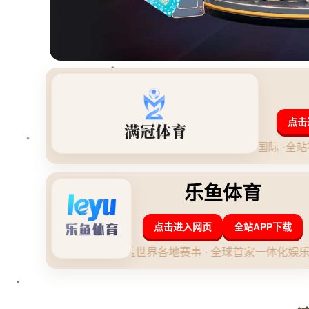
**邓罗**是现代热火队的一颗璀璨新星。他以其出色的
成为防守者的梦魇，即使在高强度的比赛中，他的冷静与