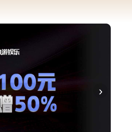
关于我们
产品服务
新闻资讯
联系方式
当前位置：
首页
>
新闻中心
站内搜索
姆】近日对
联系信息
他们如何
电话：028-7744405
传真：028-7744405