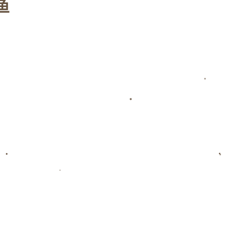
。米勒不
火建立起了
迷的记忆
并且让球队
下的表现却
令人眼前一
他成为球队
坚持，热火