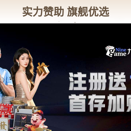
hk-wending.com
网站首页
手：邓罗、米勒、雷-阿伦、希罗、琼斯
2026-04-29 19:10:37
罗、琼斯
他们以各自独特的风格和技术，成为篮球界的明星。话题中心的【哈斯勒
雷-阿伦、希罗和琼斯**这五位球员。本文将深入探讨这些球员的特点以及