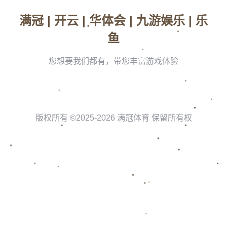
**马宁、曹奕、施翔的成长路径**
马宁、曹奕和施翔都是中国裁判中的佼佼者，他们的成功入选源于
多年来在各大赛事中的优秀表现。在国内，马宁以其准确的判罚和
强硬的执法风格著称，而曹奕和施翔则分别在边裁和裁判助理的位
置上展现出了良好的专业能力。他们通过国际裁判培训、不断积累
国际执法经验，逐步走向了世界舞台。这不仅是个人的成就，也是
中国足球裁判水平整体提升的体现。
**国际舞台上的中国印记**
中国裁判的入选也让人回想起2018年俄罗斯世界杯时，外界对于亚
洲裁判的严格检视。裁判的判罚常常引来球迷和各界人士的关注和
讨论，因此入选世界杯裁判的名单，意味着他们的执法能力已得到
国际的认可，并担负起更大的责任。亚洲裁判曾在多次国际赛事中
面临挑战，然而，通过不断的实践与学习，如今的中国裁判团队已
然可以承担起世界杯这样的大型国际赛事。这是**中国裁判国际化
的里程碑**，也象征着中国在世界足球舞台上的更深层次参与。