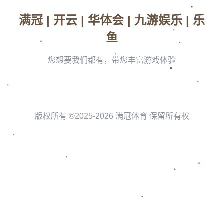
次稳稳命中，蓝狐似乎重燃希望。在2-1领先的情况下，热刺却完全
展示了他们的韧性。第76分钟，莱斯特城后防自摆乌龙，让局势再
度回到平衡。
终场前，**贝尔替补登场成为比赛的最大转折点**。第87分钟，这
位威尔士球星在反击中冷静推射得手，将比分改写为3-2。而在补时
阶段，他再次展现个人能力，将自己的单场进球数提升至两球，并
将比赛结果定格在4-2。
### **凯恩稳定输出，金靴含金量十足**
本赛季的哈里·凯恩不仅在本场比赛中延续了高效率表现，还以压倒
性的表现顺利拿下英超金靴。这一场比赛，他不仅用进球和助攻帮