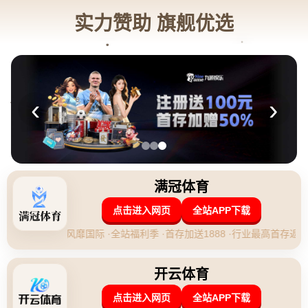
新闻中心
当前位置：
首页
>
新闻中心
英超第38輪萊斯特城2-4熱刺 凱恩傳射貝爾雙響.
2026-04-29 19:10:37
**英超第38轮：莱斯特城2-4不敌热刺，凯恩传射统治比赛，贝尔
替补双响亮眼表现**
2020-21赛季英超联赛迎来了跌宕起伏的最后一轮，各队为了最终
目标拼尽全力。其中引人关注的萨德比球场内，**莱斯特城主场以
2-4惜败于热刺**，宣告蓝狐冲击欧冠席位的梦想破灭。在这场比赛
中，凯恩传射建功，而贝尔替补上场后一锤定音，展现了强大的个