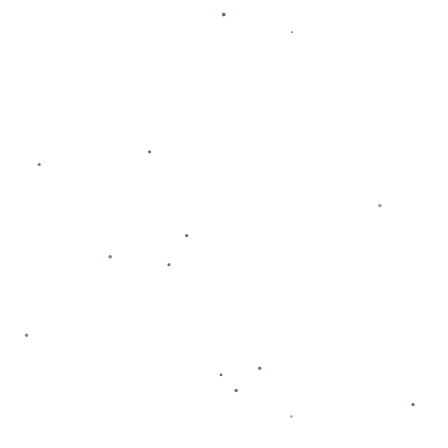
联系信息
电话：028-7744405
传真：028-7744405
邮箱：admin@cn-hk-wending.com
地址：江苏省镇江市句容市郭庄镇