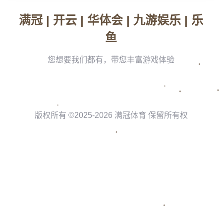
**前场引援，全力冲击更高目标**
蓉城在攻防两端的全方位提升中，自然不会忽视前场的加强。随着
后场和中场的稳定，前场引援更显得势在必行。这样的策略不仅可
以提高球队的攻击力，更可使阵容配置更加均衡，为球队进军更高
竞赛平台奠定基础。尽管目前具体前场引援人选尚未曝光，但相信
蓉城在球员选择方面会继续保持其一贯的高水平。